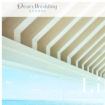
内
容
を
ス
キ
ッ
プ