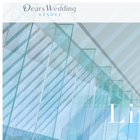
内
容
を
ス
キ
ッ
プ