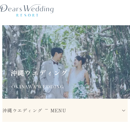
内
容
を
ス
キ
ッ
プ
沖縄ウエディング
沖縄ウエディング
MENU