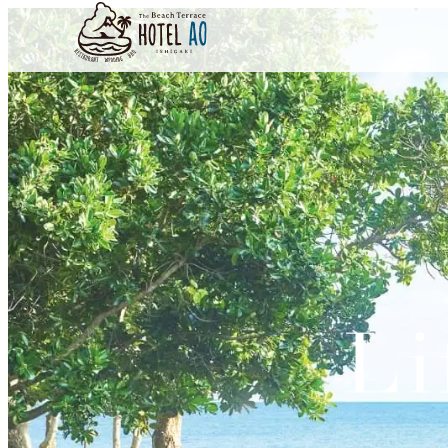
内
容
を
ス
キ
ッ
プ