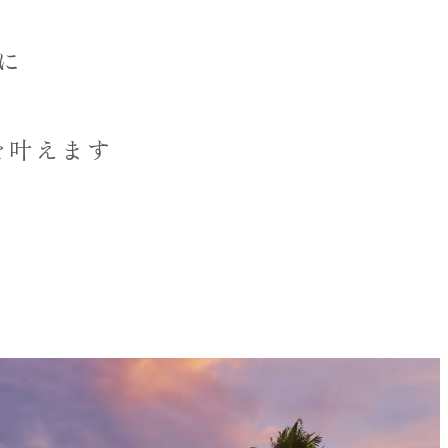
に
を叶えます