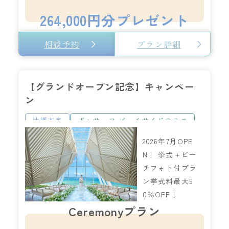
264,000円分プレゼント
相談予約
プラン詳細
【グランドオープン記念】キャンペー
ン
沖縄本島
ザ・サーフ ビーチサイドテラス
2026年7月OPE
N！ 挙式＋ビー
チフォト付プラ
ン挙式料最大5
0％OFF！
Ceremonyプラン