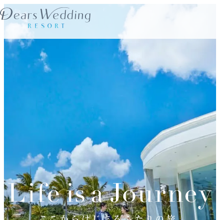
内
容
を
ス
キ
ッ
プ