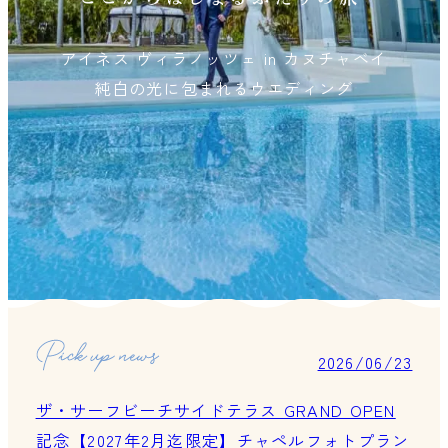
アイネス ヴィラノッツェ in カヌチャベイ
純白の光に包まれるウエディング
2026/06/23
ザ・サーフビーチサイドテラス GRAND OPEN
記念【2027年2月迄限定】チャペルフォトプラン