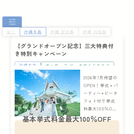
全て
沖縄本島
沖縄 宮古島
沖縄 石垣島
【グランドオープン記念】三大特典付
き特別キャンペーン
沖縄本島
ザ・サーフ ビーチサイドテラス
2026年7月待望の
OPEN！挙式＋パ
ーティー+ビーチ
フォト付で挙式
料最大100％OF
F！
基本挙式料金最大100％OFF