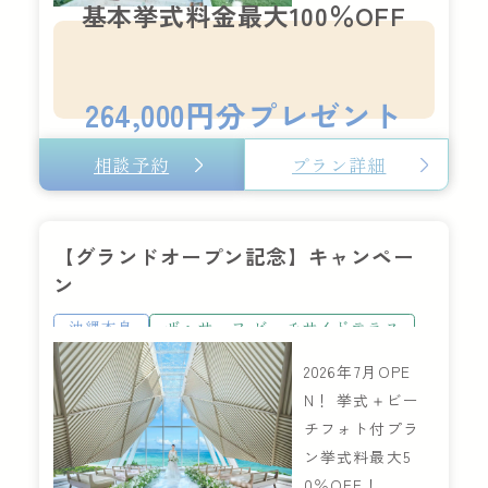
F！
基本挙式料金最大100％OFF
264,000円分プレゼント
相談予約
プラン詳細
【グランドオープン記念】キャンペー
ン
沖縄本島
ザ・サーフ ビーチサイドテラス
2026年7月OPE
N！ 挙式＋ビー
チフォト付プラ
ン挙式料最大5
0％OFF！