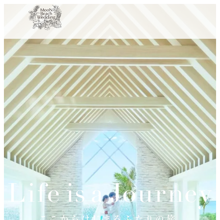
内
容
を
ス
キ
ッ
プ