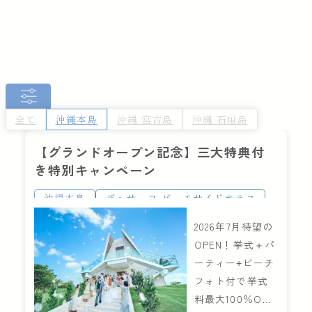
全て
沖縄本島
沖縄 宮古島
沖縄 石垣島
【グランドオープン記念】三大特典付
き特別キャンペーン
沖縄本島
ザ・サーフ ビーチサイドテラス
2026年7月待望の
OPEN！挙式＋パ
ーティー+ビーチ
フォト付で挙式
料最大100％OF