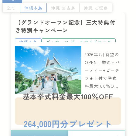
全て
沖縄本島
沖縄 宮古島
沖縄 石垣島
【グランドオープン記念】三大特典付
き特別キャンペーン
沖縄本島
ザ・サーフ ビーチサイドテラス
2026年7月待望の
OPEN！挙式＋パ
ーティー+ビーチ
フォト付で挙式
料最大100％OF
F！
基本挙式料金最大100％OFF
264,000円分プレゼント