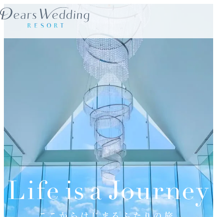
内
容
を
ス
キ
ッ
プ